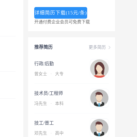
详细简历下载(15元/条)
开通付费企业会员可免费下载
推荐简历
更多简历
行政/后勤
曾女士
·
大专
技术员/工程师
冯先生
·
本科
技工/普工
邓先生
·
高中