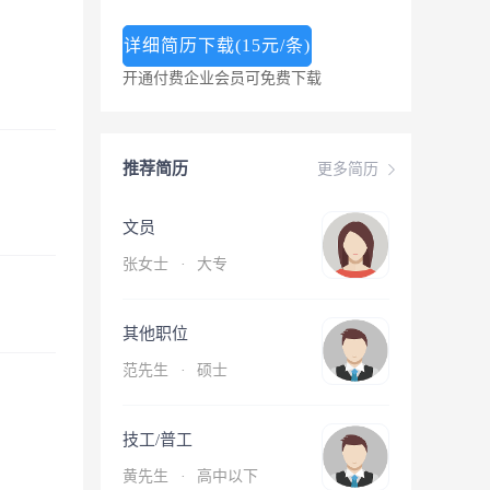
详细简历下载(15元/条)
开通付费企业会员可免费下载
推荐简历
更多简历
文员
张女士
·
大专
其他职位
范先生
·
硕士
技工/普工
黄先生
·
高中以下